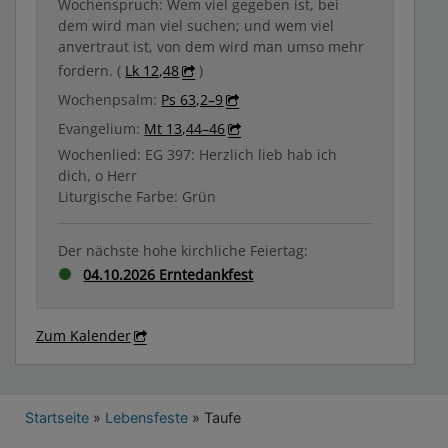
Wochenspruch: Wem viel gegeben ist, bei
dem wird man viel suchen; und wem viel
anvertraut ist, von dem wird man umso mehr
fordern. (
Lk 12,48
)
Wochenpsalm:
Ps 63,2–9
Evangelium:
Mt 13,44–46
Wochenlied: EG 397: Herzlich lieb hab ich
dich, o Herr
Liturgische Farbe: Grün
Der nächste hohe kirchliche Feiertag:
04.10.2026 Erntedankfest
Zum Kalender
Breadcrumb
Startseite
Lebensfeste
Taufe