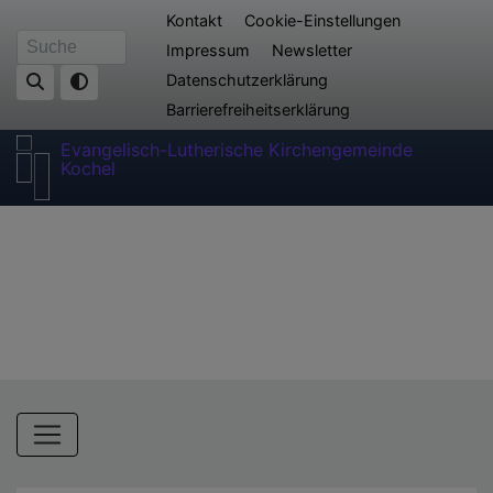
Direkt
Fußbereichsmenü
Kontakt
Cookie-Einstellungen
zum
Impressum
Newsletter
Suche
Inhalt
Datenschutzerklärung
Barrierefreiheitserklärung
Evangelisch-Lutherische Kirchengemeinde
Kochel
Hauptnavigation