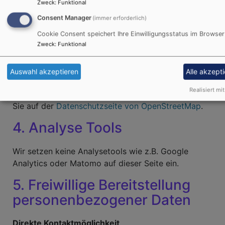
Zweck
:
Funktional
Damit Ihnen die Karten angezeigt werden können,
Consent Manager
(immer erforderlich)
werden Informationen über die Nutzung dieser
Webseite einschließlich Ihrer IP-Adresse an
Cookie Consent speichert Ihre Einwilligungsstatus im Browser
Zweck
:
Funktional
OpenStreetMap weitergeleitet. Außerdem wird ein
sogenanntes Session-Cookie in Ihrem Computer
gesetzt, das gelöscht wird, sobald Sie nach Ihrer
Auswahl akzeptieren
Alle akzept
Sitzung (englisch: Session) den Browser schließen.
Realisiert mit
Wie OpenStreetMap Ihre Daten speichert, erfahren
Sie auf der
Datenschutzseite von OpenStreetMap
.
4. Analyse Tools
Wir setzen keine Analysetools wie z.B. Google
Analytics oder Matomo auf dieser Seite ein.
5. Freiwillige Bereitstellung
personenbezogener Daten
Direkte Kontaktmöglichkeit